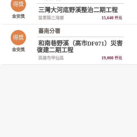
得獎
三灣大河底野溪整治二期工程
金安獎
苗栗縣三灣鄉
15,640
仟元
臺南分署
得獎
和南巷野溪（高市DF071）災害
復建二期工程
金安獎
高雄市甲仙區
19,000
仟元