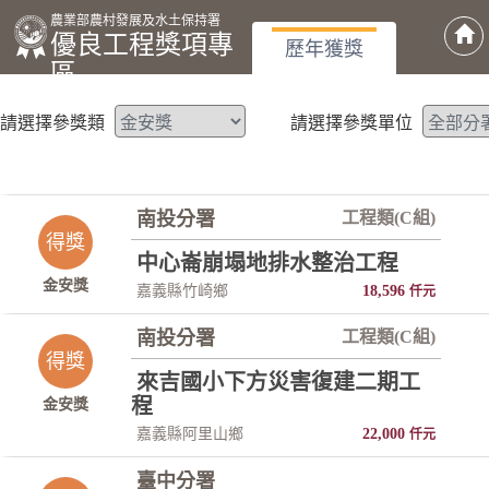
農業部農村發展及水土保持署
優良工程獎項專
歷年獲獎
區
請選擇參獎類
請選擇參獎單位
南投分署
工程類(C組)
得獎
中心崙崩塌地排水整治工程
金安獎
嘉義縣竹崎鄉
18,596
仟元
南投分署
工程類(C組)
得獎
來吉國小下方災害復建二期工
程
金安獎
嘉義縣阿里山鄉
22,000
仟元
臺中分署