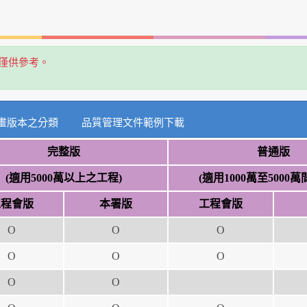
版僅供參考。
畫版本之分類
品質管理文件範例下載
完整版
普通版
(適用5000萬以上之工程)
(適用1000萬至5000
工程會版
本署版
工程會版
Ο
Ο
Ο
Ο
Ο
Ο
Ο
Ο