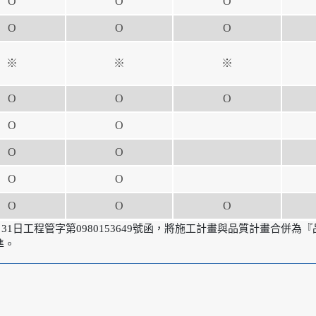
Ο
Ο
Ο
Ο
Ο
Ο
※
※
※
Ο
Ο
Ο
Ο
Ο
Ο
Ο
Ο
Ο
Ο
Ο
Ο
31日工程管字第0980153649號函，將施工計畫與品質計畫合併為
準。