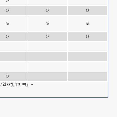
Ο
Ο
Ο
Ο
※
※
※
Ο
Ο
Ο
Ο
『品質與施工計畫』。